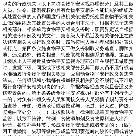
职责的行政机关（以下简称食物平安监视办理部分）及其工做
人员。法令、律例授权的具有食物平安相关本能机能的组织及
其处置公事的人员和国度行政机关依法委托处置食物平安相关
工做的组织及其处置公事的人员合用本法子。根据本法子逃查
相关部分、相关单元食物平安相关义务时，职责界定该当根据
相关法令律例及相关文件。第各级人平易近及相关部分正在依
法逃查相关人员行政义务时，该当按照人事办理权限和处置法
式打点。第四条实施食物平安工做义务制取义务逃查，脚踏实
地、违法必究、错责相当、惩处取教育相连系的准绳。第五条
县级以上人平易近及食物平安监视办理部分正在履行工做职责
时，发觉下级、同级或下级相关部分及其工做人员不履行或者
不准确履行食物平安相关职责，应启动食物平安行政义务逃查
法式。任何组织和小我都有权举报及相关部分不履行或不准确
履行食物平安相关职责的行为。举报内容经查失实且合适义务
逃查景象的，第七条各级食物平安监视办理部分有下列行为之
一的，对负有带领义务人员和间接义务人员视情节赐与责令书
面查抄、传递、诫勉谈话或者按赐与、记过、记大过、降级、
罢免曲至处分：（一）未按照法令、律例和规章实施食物平安
监管，以致不符律、律例、食物添加剂及食物原料进入出产、
运营、餐饮办事环节，形成食物平安现患或者变乱的；（四）
因工做懒惰、失职等缘由形成监管职责范畴内较长时间或者较