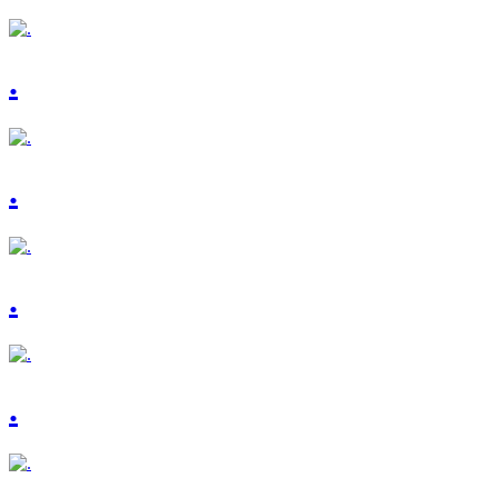
.
.
.
.